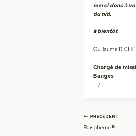
merci donc à vou
du nid.
à bientôt
Guillaume RICH
Chargé de missi
Bauges
…./….
Navigation
PRÉCÉDENT
Blasphème !!!
de