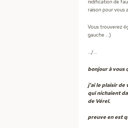
nidification de fa
raison pour vous 
Vous trouverez ég
gauche …)
…/…
bonjour à vous 
j’ai le plaisir 
qui nichaient d
de Vérel.
preuve en est qu