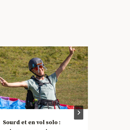
« Chart
14 décemb
Sourd et en vol solo :