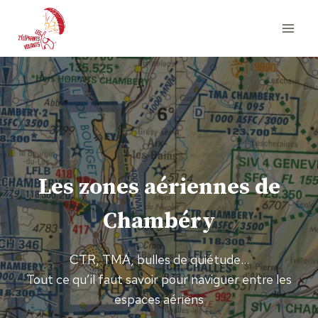
Aller
au
contenu
Les zones aériennes de
Chambéry
CTR, TMA, bulles de quiétude…
Tout ce qu’il faut savoir pour naviguer entre les
espaces aériens