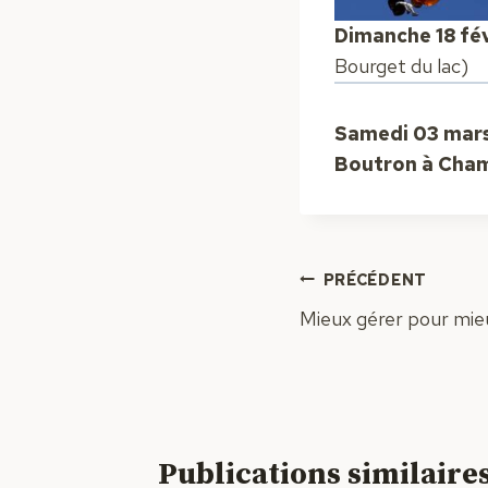
Dimanche 18 fév
Bourget du lac)
Samedi 03 mar
Boutron à Cham
Navigation
PRÉCÉDENT
Mieux gérer pour mieu
de
l’article
Publications similaire