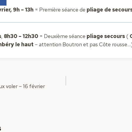
rier, 9h – 13h
= Première séance de
pliage de secour
s
,
8h30 – 12h30
= Deuxième séance
pliage secours
(
G
béry le haut
– attention Boutron et pas Côte rousse…
x voler – 16 février
s