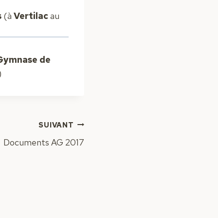
s
(à
Vertilac
au
ymnase de
)
SUIVANT
Documents AG 2017