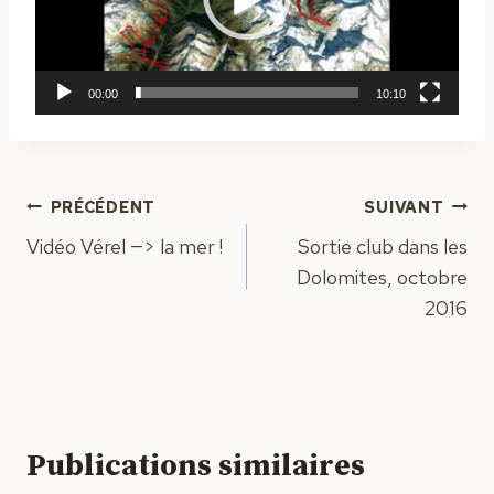
e
u
r
00:00
10:10
v
i
d
é
Navigation
PRÉCÉDENT
SUIVANT
o
Vidéo Vérel —> la mer !
Sortie club dans les
de
Dolomites, octobre
l’article
2016
Publications similaires