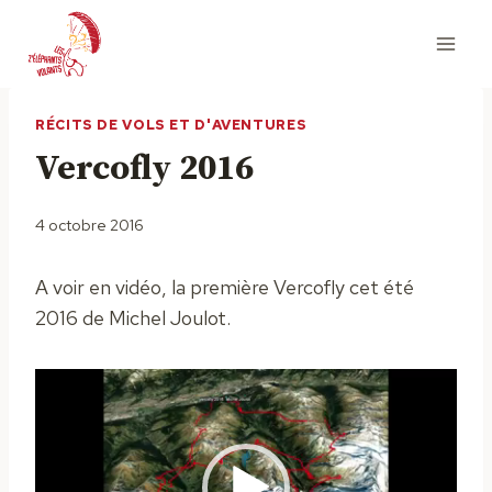
Aller
au
contenu
RÉCITS DE VOLS ET D'AVENTURES
Vercofly 2016
4 octobre 2016
A voir en vidéo, la première Vercofly cet été
2016 de Michel Joulot.
L
e
c
t