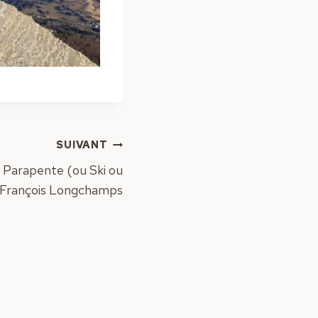
SUIVANT
et Parapente (ou Ski ou
 François Longchamps