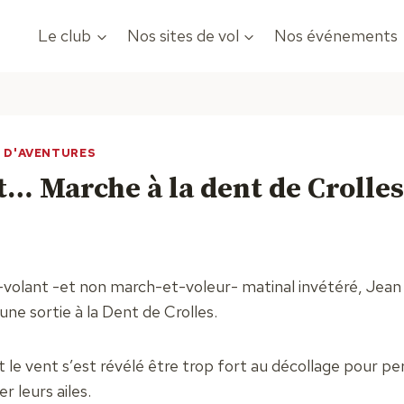
Le club
Nos sites de vol
Nos événements
T D'AVENTURES
… Marche à la dent de Crolles
olant -et non march-et-voleur- matinal invétéré, Jean 
ne sortie à la Dent de Crolles.
e vent s’est révélé être trop fort au décollage pour p
r leurs ailes.