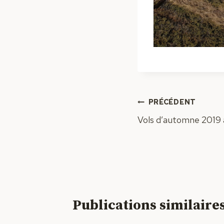
Navigation
PRÉCÉDENT
Vols d’automne 2019 
de
l’article
Publications similaire