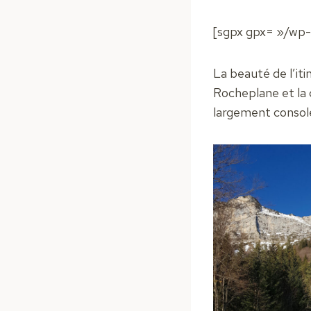
[sgpx gpx= »/wp-
La beauté de l’it
Rocheplane et la 
largement consolé