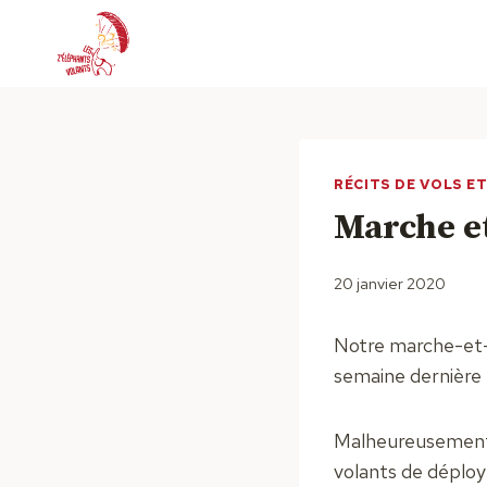
Aller
au
contenu
RÉCITS DE VOLS E
Marche et
20 janvier 2020
Notre marche-et-v
semaine dernière u
Malheureusement l
volants de déploye