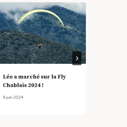
Léo a marché sur la Fly
Les Z’é
Chablais 2024 !
2024 ra
9 juin 2024
28 janvier